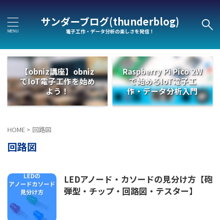
サンダーブログ(thunderblog)
電子工作・データ分析の楽しさを発信！
【obniz講座】obniz
Raspberry Pi Pico 2W
でIoT電子工作を始め
で始めるIoT電子工
よう！
作・データ分析入門
HOME
>
回路図
回路図
LEDアノード・カソードの見分け方【砲
弾型・チップ・回路図・テスター】