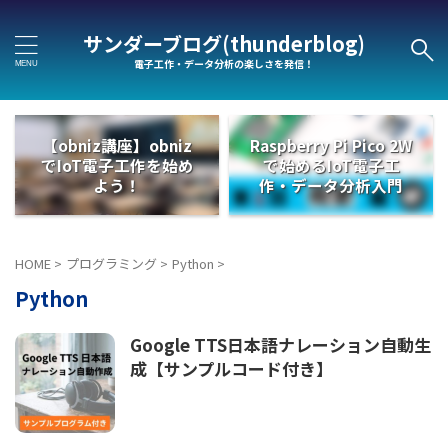
サンダーブログ(thunderblog)
電子工作・データ分析の楽しさを発信！
【obniz講座】obniz
Raspberry Pi Pico 2W
でIoT電子工作を始め
で始めるIoT電子工
よう！
作・データ分析入門
HOME
>
プログラミング
>
Python
>
Python
Google TTS日本語ナレーション自動生
成【サンプルコード付き】