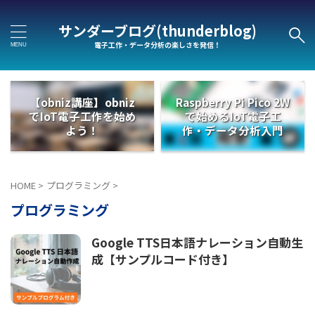
サンダーブログ(thunderblog)
電子工作・データ分析の楽しさを発信！
【obniz講座】obniz
Raspberry Pi Pico 2W
でIoT電子工作を始め
で始めるIoT電子工
よう！
作・データ分析入門
HOME
>
プログラミング
>
プログラミング
Google TTS日本語ナレーション自動生
成【サンプルコード付き】