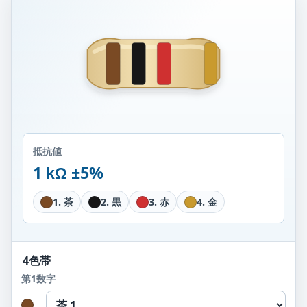
抵抗値
1
±5%
kΩ
1. 茶
2. 黒
3. 赤
4. 金
4色帯
第1数字