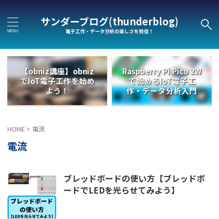
サンダーブログ(thunderblog)
電子工作・データ分析の楽しさを発信！
【obniz講座】obniz
Raspberry Pi Pico 2W
でIoT電子工作を始め
で始めるIoT電子工
よう！
作・データ分析入門
HOME
>
電流
電流
ブレッドボードの使い方【ブレッドボ
ードでLEDを光らせてみよう】