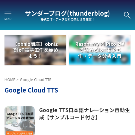
サンダーブログ(thunderblog)
電子工作・データ分析の楽しさを発信！
【obniz講座】obniz
Raspberry Pi Pico 2W
でIoT電子工作を始め
で始めるIoT電子工
よう！
作・データ分析入門
HOME
>
Google Cloud TTS
Google Cloud TTS
Google TTS日本語ナレーション自動生
成【サンプルコード付き】