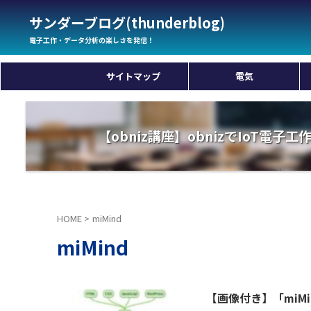
サンダーブログ(thunderblog)
電子工作・データ分析の楽しさを発信！
サイトマップ
電気
【obniz講座】obnizでIoT電子
HOME
>
miMind
miMind
【画像付き】「miM