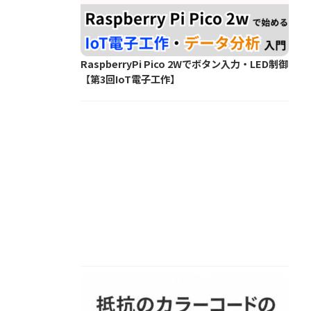
RaspberryPi Pico 2Wでボタン入力・LED制御
【第3回IoT電子工作】