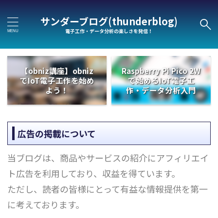
サンダーブログ(thunderblog)
電子工作・データ分析の楽しさを発信！
【obniz講座】obniz
Raspberry Pi Pico 2W
でIoT電子工作を始め
で始めるIoT電子工
よう！
作・データ分析入門
広告の掲載について
当ブログは、商品やサービスの紹介にアフィリエイ
ト広告を利用しており、収益を得ています。
ただし、読者の皆様にとって有益な情報提供を第一
に考えております。