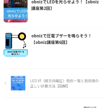
obnizでLEDを光らせよう！【obniz
講座第2回】
obnizで圧電ブザーを鳴らそう！
【obniz講座第6回】
LED Vf（順方向電圧）色別一覧と抵抗値の
正しい計算方法【図解】