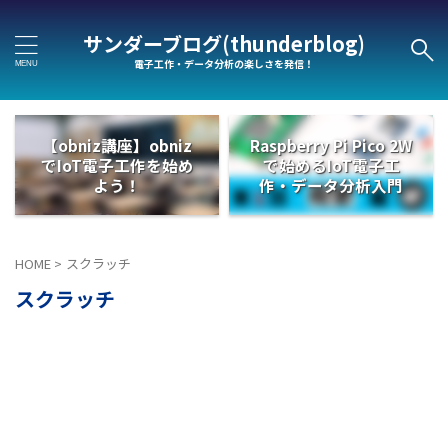
サンダーブログ(thunderblog)
電子工作・データ分析の楽しさを発信！
【obniz講座】obniz
Raspberry Pi Pico 2W
でIoT電子工作を始め
で始めるIoT電子工
よう！
作・データ分析入門
HOME
>
スクラッチ
スクラッチ