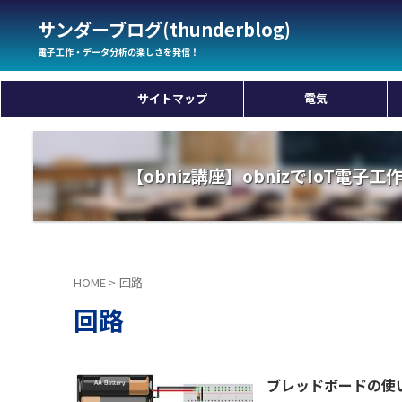
サンダーブログ(thunderblog)
電子工作・データ分析の楽しさを発信！
サイトマップ
電気
【obniz講座】obnizでIoT電子
HOME
>
回路
回路
ブレッドボードの使