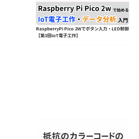
RaspberryPi Pico 2Wでボタン入力・LED制御
【第3回IoT電子工作】