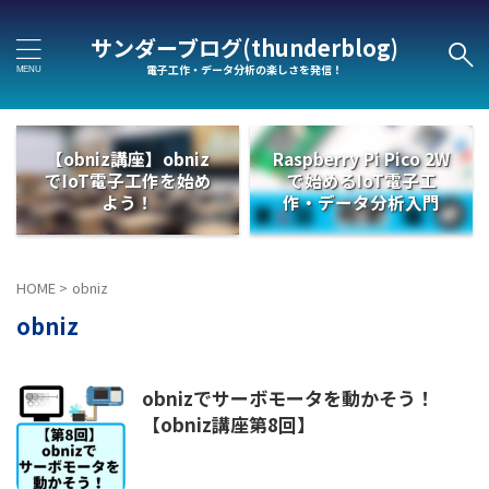
サンダーブログ(thunderblog)
電子工作・データ分析の楽しさを発信！
【obniz講座】obniz
Raspberry Pi Pico 2W
でIoT電子工作を始め
で始めるIoT電子工
よう！
作・データ分析入門
HOME
>
obniz
obniz
obnizでサーボモータを動かそう！
【obniz講座第8回】