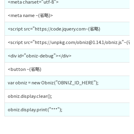
<meta charset="utf-8">
<meta name ~(省略)>
<script src="https://code.jquery.com~(省略)
<script src="https://unpkg.com/obniz@1.14.1/obniz.js"~(省
<div id="obniz-debug"></div>
<button ~(省略)
var obniz = new Obniz("OBNIZ_ID_HERE");
obniz.display.clear();
obniz.display.print("***");