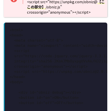
<script src="https://unpkg.com/obniz@
【こ
この部分】
/obniz.js"
crossorigin="anonymous"></script>
<html>

<head>

  <meta charset="utf-8">

  <meta name="viewport" content="width=device-
  <script

  src="https://code.jquery.com/jquery-3.3.1.js
  integrity="sha256-2Kok7MbOyxpgUVvAk/HJ2jigOS
  crossorigin="anonymous"></script>  

  <script src="https://unpkg.com/obniz@2.0.1/
</head>

<body>

    <div id="obniz-debug"></div>

    <button id="on">ON</button>

    <button id="off">OFF</button>
