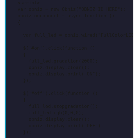
  <script>

  var obniz = new Obniz("OBNIZ_ID_HERE");

  obniz.onconnect = async function () 

  {

    var full_led = obniz.wired("FullColorLED"
    $('#on').click(function () 

    {

      full_led.gradation(2000);

      obniz.display.clear();

      obniz.display.print("ON");

    });

    $('#off').click(function () 

    {

      full_led.stopgradation();

      full_led.rgb(0,0,0);

      obniz.display.clear();

      obniz.display.print("OFF");

    });
