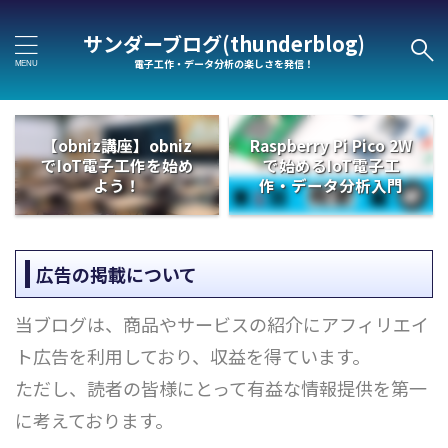
サンダーブログ(thunderblog)
電子工作・データ分析の楽しさを発信！
【obniz講座】obniz
Raspberry Pi Pico 2W
でIoT電子工作を始め
で始めるIoT電子工
よう！
作・データ分析入門
広告の掲載について
当ブログは、商品やサービスの紹介にアフィリエイ
ト広告を利用しており、収益を得ています。
ただし、読者の皆様にとって有益な情報提供を第一
に考えております。