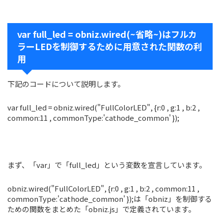
var full_led = obniz.wired(~省略~)はフルカ
ラーLEDを制御するために用意された関数の利
用
下記のコードについて説明します。
var full_led = obniz.wired("FullColorLED", {r:0 , g:1 , b:2 ,
common:11 , commonType:'cathode_common' });
まず、「var」で「full_led」という変数を宣言しています。
obniz.wired("FullColorLED", {r:0 , g:1 , b:2 , common:11 ,
commonType:'cathode_common' });は「obniz」を制御する
ための関数をまとめた「obniz.js」で定義されています。