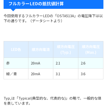
フルカラーLEDの抵抗値計算
今回使用するフルカラーLEDの「OSTA513A」の電圧降下は以
下の通りです。（データシートより）
順方向電圧
順方向電圧
LED色
順方向電流
(Typ.)
(Max.)
赤
20mA
2.1
2.6
緑／青
20mA
3.1
3.6
Typ,は「Typical(典型的な、代表的な)」の略で、一般的な値
を表しています。