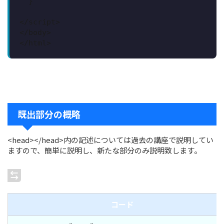
  }

</script>

</body>

</html>
既出部分の概略
<head></head>内の記述については過去の講座で説明してい
ますので、簡単に説明し、新たな部分のみ説明致します。
コード