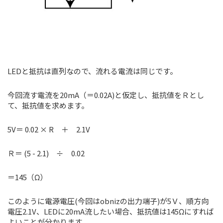
LEDと抵抗は直列なので、流れる電流は同じです。
今回流す電流を20mA（＝0.02A)と仮定し、抵抗値をＲとし
て、抵抗値を求めます。
5V＝ 0.02 × R ＋ 2.1V
Ｒ＝ (5 - 2.1) ÷ 0.02
＝145（Ω）
このように電源電圧(今回はobnizの出力端子)が5Ｖ、順方向
電圧2.1V、LEDに20mA流したい場合、抵抗値は145Ωにすれば
よいことが分かります。