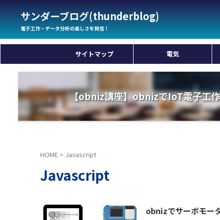
サンダーブログ(thunderblog)
電子工作・データ分析の楽しさを発信！
サイトマップ
電気
【obniz講座】obnizでIoT電子
HOME
>
Javascript
Javascript
obnizでサーボモー