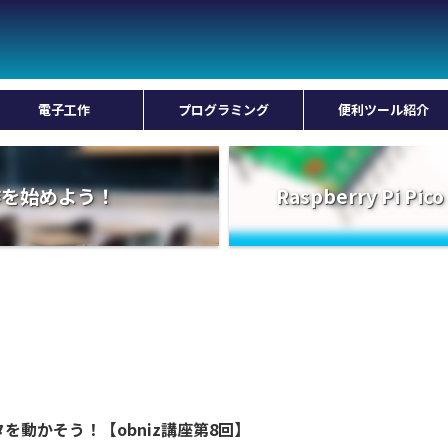
電子工作
プログラミング
便利ツール紹介
工作を始めよう！
Raspberry Pi
タを動かそう！【obniz講座第8回】