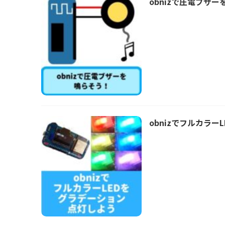
obnizで圧電ブザー
obnizでフルカラー