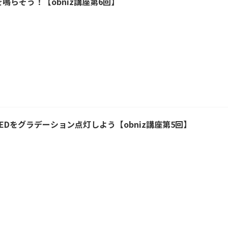
を鳴らそう！【obniz講座第6回】
LEDをグラデーション点灯しよう【obniz講座第5回】