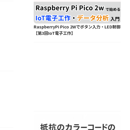
RaspberryPi Pico 2Wでボタン入力・LED制御
【第3回IoT電子工作】