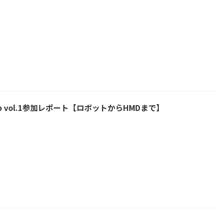
up vol.1参加レポート【ロボットからHMDまで】