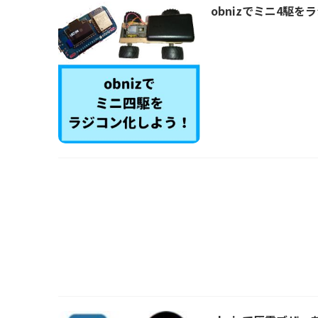
obnizでミニ4駆を